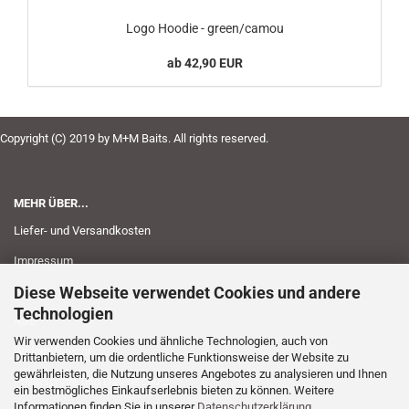
Logo Hoodie - green/camou
ab 42,90 EUR
Copyright (C) 2019 by M+M Baits. All rights reserved.
MEHR ÜBER...
Liefer- und Versandkosten
Impressum
Diese Webseite verwendet Cookies und andere
Kontakt
Technologien
AGB
Wir verwenden Cookies und ähnliche Technologien, auch von
Widerrufsrecht
Drittanbietern, um die ordentliche Funktionsweise der Website zu
gewährleisten, die Nutzung unseres Angebotes zu analysieren und Ihnen
Privatsphäre und Datenschutz
ein bestmögliches Einkaufserlebnis bieten zu können. Weitere
Informationen finden Sie in unserer
Datenschutzerklärung
.