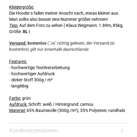
Kleidergröße:
Die Hoodie´s fallen meiner Ansicht nach, etwas kleiner aus.
Man sollte also besser eine Nummer größer nehmen!
Tipp:
Auf dem Foto zu sehen ( Klaus Wegmann: 1.89m, 85kg,
Größe:
XL
)
Versand:
kostenlos
("Ja" richtig gelesen, der Versand ist
kostenlos)
gilt nur innerhalb deutschlands
Features:
- hochwertige Textilverarbeitung
- hochwertiger Aufdruck
- dicker Stoff 300g / m²
- langlebig
Farbe:
grün
Aufdruck:
Schrift: weiß / Hintergrund: camou
Material:
65% Baumwolle (300g /m²), 35% Polyester, rundhals
Kundenrezensionen