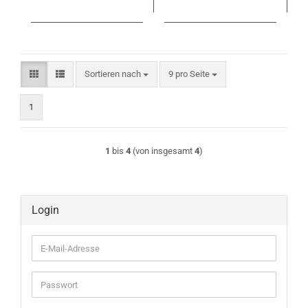
Sortieren nach
pro Seite
Sortieren nach
9 pro Seite
1
1
bis
4
(von insgesamt
4
)
Login
E-
Mail-
Adresse
Passwort