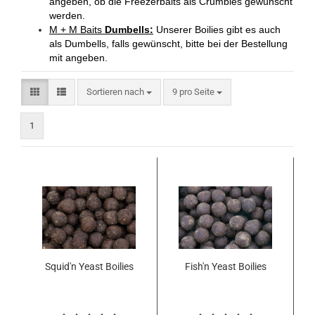
angeben, ob die Freezerbaits als Crumbles gewünscht
werden.
M + M Baits
Dumbells:
Unserer Boilies gibt es auch
als Dumbells, falls gewünscht, bitte bei der Bestellung
mit angeben.
Sortieren nach
pro Seite
Sortieren nach
9 pro Seite
1
Squid'n Yeast Boilies
Fish'n Yeast Boilies