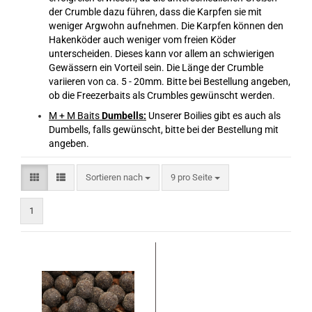
der Crumble dazu führen, dass die Karpfen sie mit
weniger Argwohn aufnehmen. Die Karpfen können den
Hakenköder auch weniger vom freien Köder
unterscheiden. Dieses kann vor allem an schwierigen
Gewässern ein Vorteil sein. Die Länge der Crumble
variieren von ca. 5 - 20mm. Bitte bei Bestellung angeben,
ob die Freezerbaits als Crumbles gewünscht werden.
M + M Baits
Dumbells:
Unserer Boilies gibt es auch als
Dumbells, falls gewünscht, bitte bei der Bestellung mit
angeben.
Sortieren nach
pro Seite
Sortieren nach
9 pro Seite
1