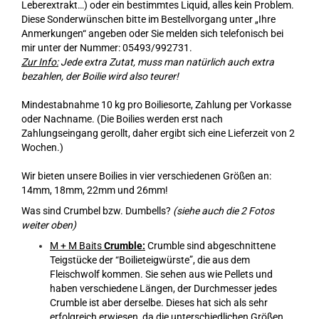
Leberextrakt…) oder ein bestimmtes Liquid, alles kein Problem.
Diese Sonderwünschen bitte im Bestellvorgang unter „Ihre
Anmerkungen“ angeben oder Sie melden sich telefonisch bei
mir unter der Nummer: 05493/992731.
Zur Info:
Jede extra Zutat, muss man natürlich auch extra
bezahlen, der Boilie wird also teurer!
Mindestabnahme 10 kg pro Boiliesorte, Zahlung per Vorkasse
oder Nachname. (Die Boilies werden erst nach
Zahlungseingang gerollt, daher ergibt sich eine Lieferzeit von 2
Wochen.)
Wir bieten unsere Boilies in vier verschiedenen Größen an:
14mm, 18mm, 22mm und 26mm!
Was sind Crumbel bzw. Dumbells?
(siehe auch die 2 Fotos
weiter oben)
M + M Baits
Crumble:
Crumble sind abgeschnittene
Teigstücke der “Boilieteigwürste”, die aus dem
Fleischwolf kommen. Sie sehen aus wie Pellets und
haben verschiedene Längen, der Durchmesser jedes
Crumble ist aber derselbe. Dieses hat sich als sehr
erfolgreich erwiesen, da die unterschiedlichen Größen