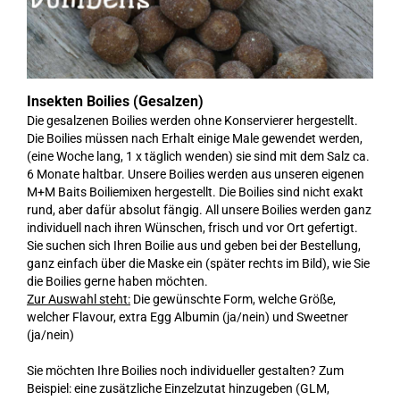
Insekten Boilies (Gesalzen)
Die gesalzenen Boilies werden ohne Konservierer hergestellt.
Die Boilies müssen nach Erhalt einige Male gewendet werden,
(eine Woche lang, 1 x täglich wenden) sie sind mit dem Salz ca.
6 Monate haltbar. Unsere Boilies werden aus unseren eigenen
M+M Baits Boiliemixen hergestellt. Die Boilies sind nicht exakt
rund, aber dafür absolut fängig. All unsere Boilies werden ganz
individuell nach ihren Wünschen, frisch und vor Ort gefertigt.
Sie suchen sich Ihren Boilie aus und geben bei der Bestellung,
ganz einfach über die Maske ein (später rechts im Bild), wie Sie
die Boilies gerne haben möchten.
Zur Auswahl steht:
Die gewünschte Form, welche Größe,
welcher Flavour, extra Egg Albumin (ja/nein) und Sweetner
(ja/nein)
Sie möchten Ihre Boilies noch individueller gestalten? Zum
Beispiel: eine zusätzliche Einzelzutat hinzugeben (GLM,