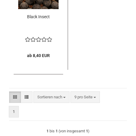
Black Insect
ab 8,40 EUR
Sortieren nach
pro Seite
Sortieren nach
9 pro Seite
1
1
bis
1
(von insgesamt
1
)