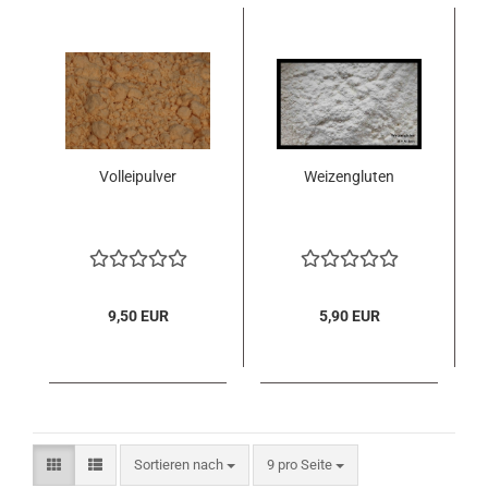
Volleipulver
Weizengluten
9,50 EUR
5,90 EUR
Sortieren nach
pro Seite
Sortieren nach
9 pro Seite