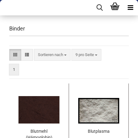
Binder
Sortieren nach
pro Seite
Sortieren nach
9 pro Seite
1
Blutmehl
Blutplasma
(Hämoglobin)